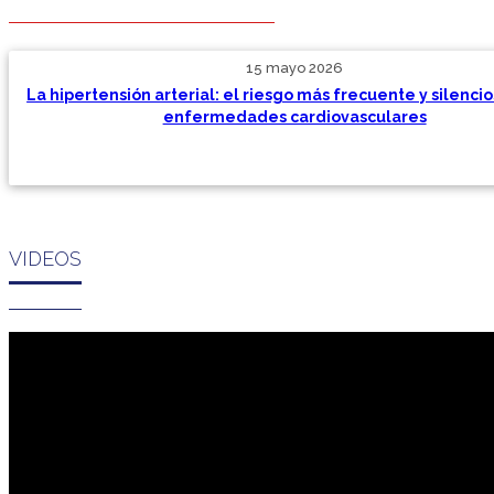
15 mayo 2026
La hipertensión arterial: el riesgo más frecuente y silencio
enfermedades cardiovasculares
VIDEOS