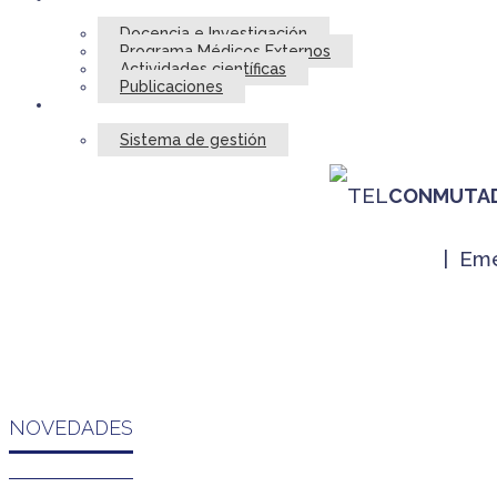
Docencia e Investigación
Programa Médicos Externos
Actividades científicas
Publicaciones
Sistema de gestión
TELÉFONOS ÚTILES
CÓMO DONAR
CONMUTA
| Em
NOVEDADES