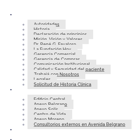
Autoridades
Historia
Declaración de principios
Misión, Visión y Valores
Dr. René G. Favaloro
La Fundación Hoy
Gerencia Comercial
Gerencia de Compras
Comunicación Institucional
Calidad y Seguridad del paciente
Trabajá con Nosotros
Legales
Solicitud de Historia Clínica
Edificio Central
Anexo Belgrano
Anexo Solís
Centro de Vida
Anexo Moreno
Consultorios externos en Avenida Belgrano